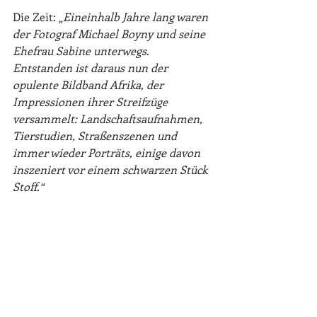
Die Zeit:
 „Eineinhalb Jahre lang waren 
der Fotograf Michael Boyny und seine 
Ehefrau Sabine unterwegs. 
Entstanden ist daraus nun der 
opulente Bildband Afrika, der 
Impressionen ihrer Streifzüge 
versammelt: Landschaftsaufnahmen, 
Tierstudien, Straßenszenen und 
immer wieder Porträts, einige davon 
inszeniert vor einem schwarzen Stück 
Stoff.“
Berliner Morgenpost: 
„Boyny führt 
mit starken Menschen-Porträts den 
afrikanischen Kontinent an den 
europäischen Betrachter heran – und 
lässt diesen zu neuen Erkenntnissen 
gelangen."