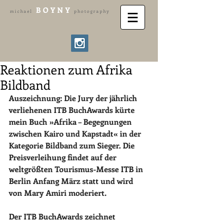
B O Y N Y
m i c h a e l
p h o t o g r a p h y
Reaktionen zum Afrika
Bildband
Auszeichnung: Die Jury der jährlich 
verliehenen ITB BuchAwards kürte 
mein Buch »Afrika – Begegnungen 
zwischen Kairo und Kapstadt« in der 
Kategorie Bildband zum Sieger. Die 
Preisverleihung findet auf der 
weltgrößten Tourismus-Messe ITB in 
Berlin Anfang März statt und wird 
von Mary Amiri moderiert.
Der ITB BuchAwards zeichnet 