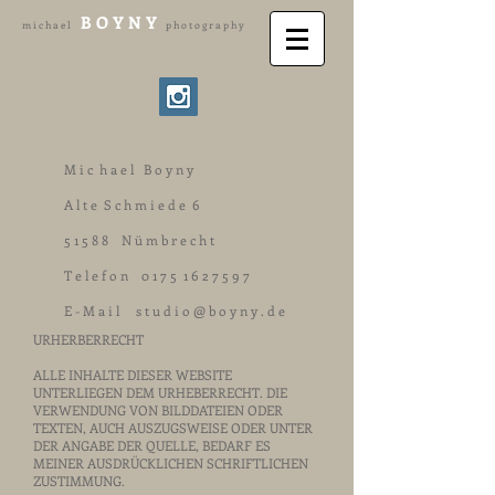
B O Y N Y
m i c h a e l
p h o t o g r a p h y
M i c h a e l B o y n y
A l t e S c h m i e d e 6
5 1 5 8 8 N ü m b r e c h t
T e l e f o n 0 1 7 5
1 6 2 7 5 9 7
E - M a i l s t u d i o @ b o y n y . d e
URHERBERRECHT
ALLE INHALTE DIESER WEBSITE
UNTERLIEGEN DEM URHEBERRECHT. DIE
VERWENDUNG VON BILDDATEIEN ODER
TEXTEN, AUCH AUSZUGSWEISE ODER UNTER
DER ANGABE DER QUELLE, BEDARF ES
MEINER AUSDRÜCKLICHEN SCHRIFTLICHEN
ZUSTIMMUNG.